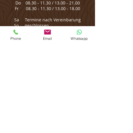
Do
08.30 - 11.30
/
13.00 - 21.00
Fr
08.30 - 11.30
/
13.00 - 18.00
Sa Termine nach Vereinbarung
So geschlossen
Phone
Email
Whatsapp
Bitte informiere mich 24h vorher, wenn Du
eine Verabredung nicht einhalten kannst.
Du sparst Dir damit deren Berechnung.
Sitemap:
Home
Über Mich
Kontakt
Praxis
Preisliste
Gutschein
FAQ
Schutzkonzept