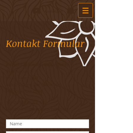
Anmelden
Kontakt Formular
Kerstin Schmid - BodyWorks
Burchacker 3
4556 Aeschi SO
Solothurn, in der Nähe von
Herzogenbuchsee
Tel:
079 439 43 34
E-Mail:
info@kerstinschmid.ch