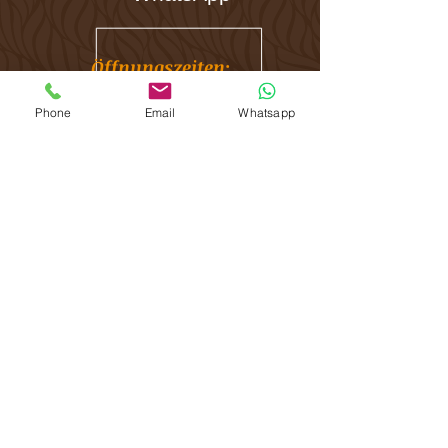
Öffnungszeiten:
Mo
08.30 - 11.30
/
13.00 - 21.00
Phone
Email
Whatsapp
Di
08.30 - 11.30
/
13.00 - 21.00
Mi
08.30 - 11.30
Do
08.30 - 11.30
/
13.00 - 21.00
Fr
08.30 - 11.30
/
13.00 - 18.00
Sa Termine nach Vereinbarung
So geschlossen
Bitte informiere mich 24h vorher, wenn Du
eine Verabredung nicht einhalten kannst.
Du sparst Dir damit deren Berechnung.
Sitemap:
Home