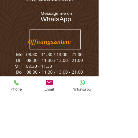
Message me on
Duftwirkung:
WhatsApp
Feigenmilch
Schwarze Feige, Iris, Lotusblume
Kokoswasser, Patchouli,
Öffnungszeiten:
Sandelholz
Mo
08.30 - 11.30
/
13.00 - 21.00
Di
08.30 - 11.30
/
13.00 - 21.00
Mi
08.30 - 11.30
Do
08.30 - 11.30
/
13.00 - 21.00
Fr
08.30 - 11.30
/
13.00 - 18.00
Sa Termine nach Vereinbarung
Phone
Email
Whatsapp
So geschlossen
Bitte informiere mich 24h vorher, wenn Du
eine Verabredung nicht einhalten kannst.
Du sparst Dir damit deren Berechnung.