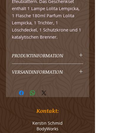
Efeublättern. Das Geschenkset
enthält 1 Lampe Lolita Lempicka,
1 Flasche 180ml Parfum Lolita
Lempicka, 1 Trichter, 1
Löschdeckel, 1 Schutzkrone und 1
katalytischen Brenner.
PRODUKTINFORMATION
Referenz
4662
VERSANDINFORMATION
Name
Geschenkset Lolita
In der Regel innerhalb von 4-5
Lempicka Flieder
Werktagen lieferbar.
Marke
Maison Berger
Postversand nur innerhalb der
Schweiz möglich.
Kontakt:
Farbe
Blau
Liefergebühren für Bestellungen
im Gesamtwert von bis CHF 80
Kerstin Schmid
Material
Glas
werden pauschal CHF 10
BodyWorks
berechnet. Ab einer Bestellung