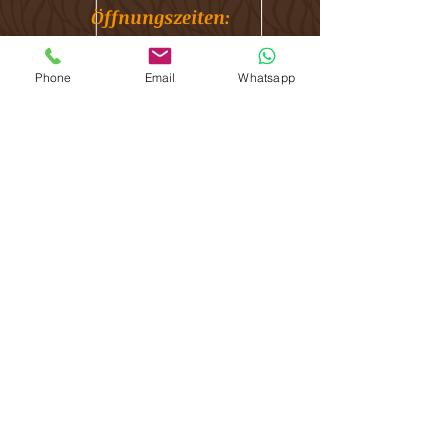
Öffnungszeiten:
Mo
08.30 - 11.30
/
13.00 - 21.00
Di
08.30 - 11.30
/
13.00 - 21.00
Phone
Email
Whatsapp
Mi
08.30 - 11.30
Do
08.30 - 11.30
/
13.00 - 21.00
Fr
08.30 - 11.30
/
13.00 - 18.00
Sa Termine nach Vereinbarung
So geschlossen
Bitte informiere mich 24h vorher, wenn Du
eine Verabredung nicht einhalten kannst.
Du sparst Dir damit deren Berechnung.
Sitemap:
Home
Über Mich
Kontakt