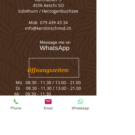
4556 Aeschi SO
Solothurn / Herzogenbuchsee
Mob
079 439 43 34
info@kerstinschmid.ch
Message me on
WhatsApp
Öffnungszeiten:
Mo
08.30 - 11.30
/
13.00 - 21.00
Di
08.30 - 11.30
/
13.00 - 21.00
Mi
08.30 - 11.30
Do
08.30 - 11.30
/
13.00 - 21.00
Fr
08.30 - 11.30
/
13.00 - 18.00
Phone
Email
Whatsapp
Sa Termine nach Vereinbarung
So geschlossen