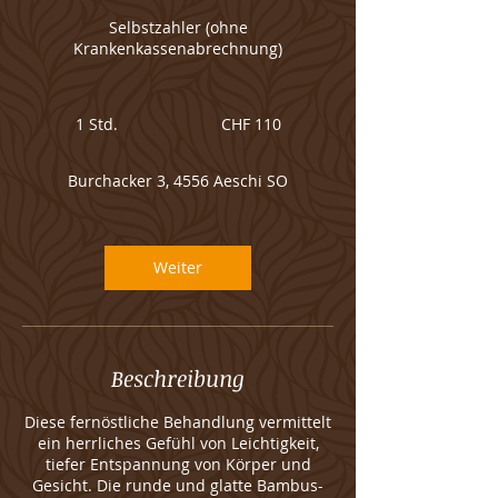
Selbstzahler (ohne
Krankenkassenabrechnung)
110
Schweizer
1 Std.
1
CHF 110
Franken
S
t
Burchacker 3, 4556 Aeschi SO
d
Weiter
Beschreibung
Diese fernöstliche Behandlung vermittelt
ein herrliches Gefühl von Leichtigkeit,
tiefer Entspannung von Körper und
Gesicht. Die runde und glatte Bambus-