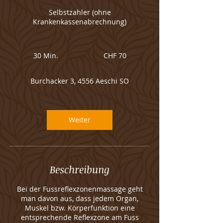
Selbstzahler (ohne
Krankenkassenabrechnung)
70
Schweizer
30 Min.
3
CHF 70
Franken
0
M
Burchacker 3, 4556 Aeschi SO
i
n
.
Weiter
Beschreibung
Bei der Fussreflexzonenmassage geht
man davon aus, dass jedem Organ,
Muskel bzw. Körperfunktion eine
entsprechende Reflexzone am Fuss