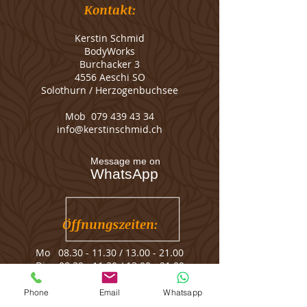
Kontakt:
Kerstin Schmid
BodyWorks
Burchacker 3
4556 Aeschi SO
Solothurn / Herzogenbuchsee
Mob
079 439 43 34
info@kerstinschmid.ch
Message me on
WhatsApp
Öffnungszeiten:
Mo
08.30 - 11.30
/
13.00 - 21.00
Di
08.30 - 11.30
/
13.00 - 21.00
Mi
08.30 - 11.30
Do
08.30 - 11.30
/
13.00 - 21.00
Phone
Email
Whatsapp
Fr
08.30 - 11.30
/
13.00 - 18.00