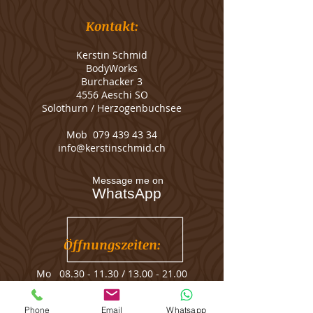
Kontakt:
Kerstin Schmid
BodyWorks
Burchacker 3
4556 Aeschi SO
Solothurn / Herzogenbuchsee
Mob
079 439 43 34
info@kerstinschmid.ch
Message me on
WhatsApp
Öffnungszeiten:
Mo
08.30 - 11.30
/
13.00 - 21.00
Di
08.30 - 11.30
/
13.00 - 21.00
Mi
08.30 - 11.30
Phone
Email
Whatsapp