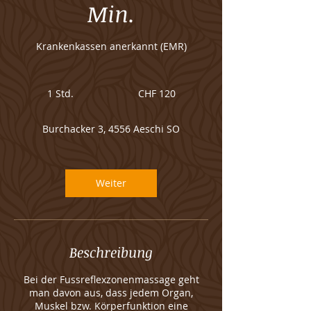
Min.
Krankenkassen anerkannt (EMR)
120
Schweizer
1 Std.
1
CHF 120
Franken
S
t
Burchacker 3, 4556 Aeschi SO
d
Weiter
Beschreibung
Bei der Fussreflexzonenmassage geht
man davon aus, dass jedem Organ,
Muskel bzw. Körperfunktion eine