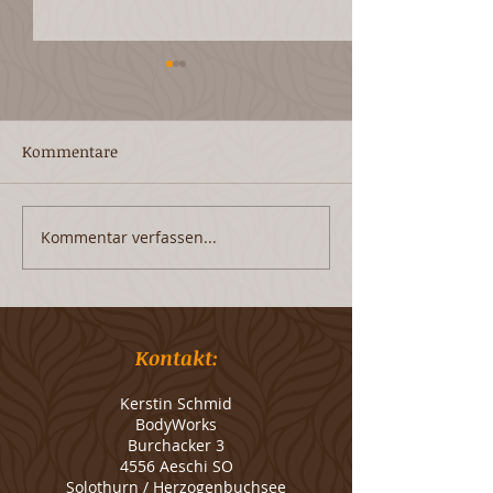
Kommentare
MENOPAUSE... was nun?
Kommentar verfassen...
FUSSREFLEXZO
- WOHLTUENDE
AUF DIE FÜSSE
Kontakt:
Kerstin Schmid
BodyWorks
Burchacker 3
4556 Aeschi SO
Solothurn / Herzogenbuchsee