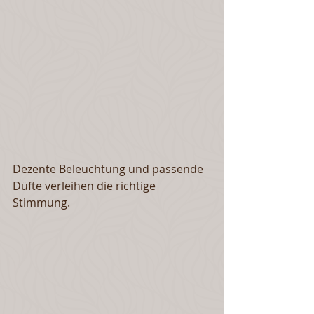
Dezente Beleuchtung und passende 
Düfte verleihen die richtige 
Stimmung.