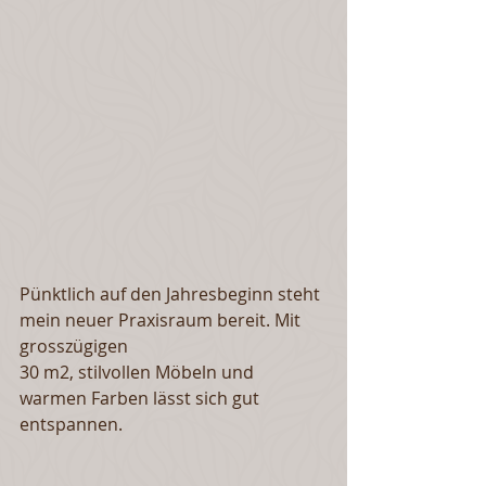
Pünktlich auf den Jahresbeginn steht 
mein neuer Praxisraum bereit. Mit 
grosszügigen 
30 m2, stilvollen Möbeln und 
warmen Farben lässt sich gut 
entspannen.