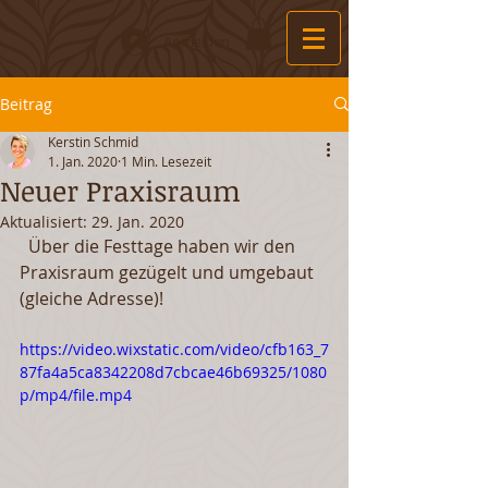
Anmelden
Beitrag
Kerstin Schmid
1. Jan. 2020
1 Min. Lesezeit
Neuer Praxisraum
Aktualisiert:
29. Jan. 2020
  Über die Festtage haben wir den 
Praxisraum gezügelt und umgebaut 
(gleiche Adresse)!  
https://video.wixstatic.com/video/cfb163_7
87fa4a5ca8342208d7cbcae46b69325/1080
p/mp4/file.mp4