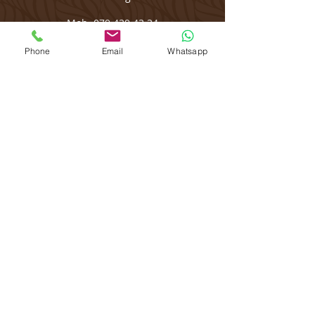
Mob
079 439 43 34
info@kerstinschmid.ch
Phone
Email
Whatsapp
Message me on
WhatsApp
Öffnungszeiten:
Mo
08.30 - 11.30
/
13.00 - 21.00
Di
08.30 - 11.30
/
13.00 - 21.00
Mi
08.30 - 11.30
Do
08.30 - 11.30
/
13.00 - 21.00
Fr
08.30 - 11.30
/
13.00 - 18.00
Sa Termine nach Vereinbarung
So geschlossen
Bitte informiere mich 24h vorher, wenn Du
eine Verabredung nicht einhalten kannst.