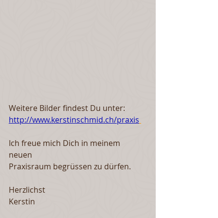
Weitere Bilder findest Du unter:
http://www.kerstinschmid.ch/praxis
Ich freue mich Dich in meinem 
neuen 
Praxisraum begrüssen zu dürfen.  
Herzlichst 
Kerstin 