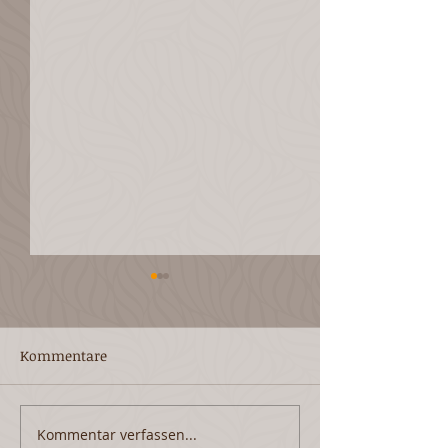
Kommentare
MENOPAUSE... was nun?
Kommentar verfassen...