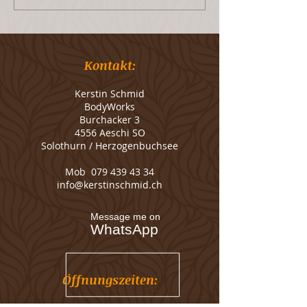
FUSSREFLEXZO
- WOHLTUENDE
AUF DIE FÜSSE
Kontakt:
Kerstin Schmid
BodyWorks
Burchacker 3
4556 Aeschi SO
Solothurn / Herzogenbuchsee
Mob
079 439 43 34
info@kerstinschmid.ch
Message me on
WhatsApp
Öffnungszeiten: